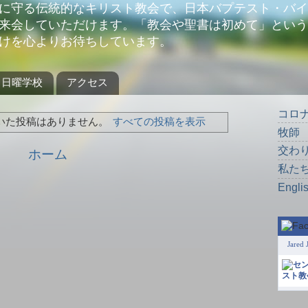
に守る伝統的なキリスト教会で、日本バプテスト・バイ
来会していただけます。「教会や聖書は初めて」という
けを心よりお待ちしています。
日曜学校
アクセス
コロ
いた投稿はありません。
すべての投稿を表示
牧師
交わ
ホーム
私た
Engli
Jared 