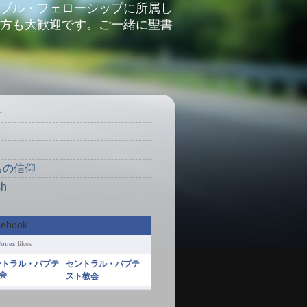
ブル・フェローシップに所属し
方も大歓迎です。ご一緒に聖書
ナ
り
ちの信仰
sh
Jones
likes
セントラル・バプテ
スト教会