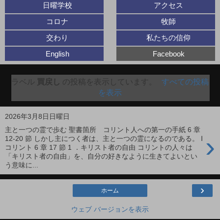
日曜学校
アクセス
コロナ
牧師
交わり
私たちの信仰
English
Facebook
ラベル
買戻し
の投稿を表示しています。
すべての投稿
を表示
2026年3月8日日曜日
主と一つの霊で歩む 聖書箇所 コリント人への第一の手紙 6 章
›
12-20 節 しかし主につく者は、主と一つの霊になるのである。 Ⅰ
コリント 6 章 17 節 1 ．キリスト者の自由 コリントの人々は
「キリスト者の自由」を、自分の好きなように生きてよいとい
う意味に...
›
ホーム
ウェブ バージョンを表示