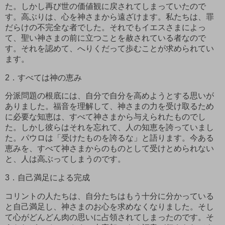
た。しかし再び世の価値観に戻されてしまっていたので
す。高ぶりは、心を神さまから遠ざけます。私たちは、罪
だらけの不完全な者でした。それでもイエスさまによっ
て、聖い神さまの前に立つことを赦されている者なので
す。それを認めて、へりくだって歩むことが求められてい
ます。
2
．すべては神の恵み
分派問題の根底には、自分で自分を高めようとする思いが
ありました。福音を理解して、神さまの力を受け取るため
に必要な知恵は、すべて神さまから与えられたものでし
た。しかし彼らはそれを忘れて、人の知恵を誇っていまし
た。パウロは「受けたものを誇るな」と語ります。今ある
恵みを、すべて神さまからのものとして受けとめられない
と、人は高ぶってしまうのです。
3
．自己満足による完成
コリントの人たちは、自分たちはもう十分に分かっている
と自己満足し、神さまのお心を求めなくなりました。そし
て心がどんどん肉の思いに占領されてしまったのです。そ