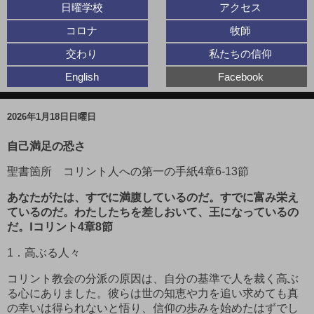
日曜学校
アクセス
コロナ
牧師
交わり
私たちの信仰
English
Facebook
2026年1月18日日曜日
自己満足の恐さ
聖書箇所 コリント人への第一の手紙
4
章
6-13
節
あなたがたは、すでに満腹しているのだ。すでに富み栄え
ているのだ。わたしたちを差しおいて、王になっているの
だ。
Ⅰコリント
4
章
8
節
1
．高ぶる人々
コリント教会の分派の原因は、自分の基準で人を裁く高ぶ
る心にありました。彼らは世の知恵や力を追い求めても真
の幸いは得られないと悟り、信仰の歩みを始めたはずでし