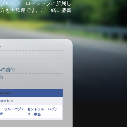
ブル・フェローシップに所属し
方も大歓迎です。ご一緒に聖書
ナ
り
ちの信仰
sh
Jones
likes
セントラル・バプテ
スト教会