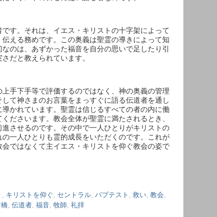
者です。それは、イエス・キリストの十字架によって
く伝える務めです。この奥義は聖霊の導きによって知
切なのは、あずかった福音を自分の思いで足したり引
実さだと教えられています。
の上手下手等で評価するのではなく、神の奥義の管理
そして神さまのお言葉をまっすぐに語る伝道者を通し
に導かれています。聖霊は信じるすべての者の内に働
てくださいます。教会全体が聖霊に満たされるとき、
前進させるのです。その中で一人ひとりがキリストの
れの一人ひとりも霊的成長をいただくのです。これが
教会ではなくて主イエス・キリストを仰ぐ教会の姿で
ト
,
キリストを仰ぐ
,
セントラル
,
バプテスト
,
救い
,
教会
,
前橋
,
伝道者
,
福音
,
牧師
,
礼拝