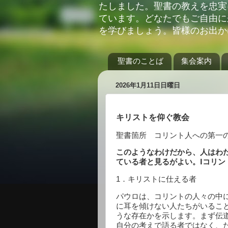
たしました。聖書の教えを忠実
ています。どなたでもご自由に
を学びましょう。皆様のお出か
聖書のことば
集会案内
2026年1月11日日曜日
キリストを仰ぐ教会
聖書箇所 コリント人への第一
このようなわけだから、人はわ
ている者と見るがよい。Ⅰコリン
1
．キリストに仕える者
パウロは、コリントの人々の中
に耳を傾けない人たちがいるこ
うな存在かを示します。まず伝
自分の考えで語る者ではなく、