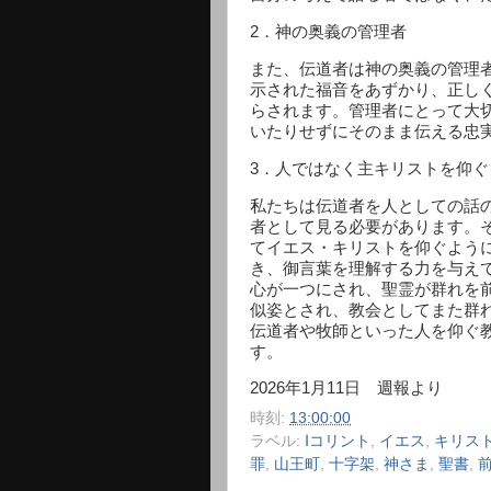
2
．神の奥義の管理者
また、伝道者は神の奥義の管理
示された福音をあずかり、正し
らされます。管理者にとって大
いたりせずにそのまま伝える忠
3
．人ではなく主キリストを仰ぐ
私たちは伝道者を人としての話
者として見る必要があります。
てイエス・キリストを仰ぐよう
き、御言葉を理解する力を与え
心が一つにされ、聖霊が群れを
似姿とされ、教会としてまた群
伝道者や牧師といった人を仰ぐ
す。
2026
年
1
月
11
日 週報より
時刻:
13:00:00
ラベル:
Ⅰコリント
,
イエス
,
キリス
罪
,
山王町
,
十字架
,
神さま
,
聖書
,