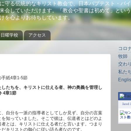
に守る伝統的なキリスト教会で、日本バプテスト・バイ
来会していただけます。「教会や聖書は初めて」という
けを心よりお待ちしています。
日曜学校
アクセス
コロ
牧師
交わ
私た
の手紙
4
章
1-5
節
Engli
たしたちを、キリストに仕える者、神の奥義を管理し
ト
4
章
1
節
Jared 
に、自分を一派の指導者としてしか見ず、自分の言葉
とを知っていました。そこで彼は、伝道者とはどのよ
道者とは、キリストに仕える者だと言います。つまり
ただキリストの御心に従い語る者なのです。