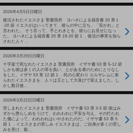
2026年4月5日日曜日
復活されたイエスさま 聖書箇所 ヨハネによる福音書 20 章１
›
-20 節 イエスがはいってきて、彼らの中に立ち、「安かれ」と
言われた。 そう言って、手とわきとを、彼らにお見せになっ
た。 ヨハネによる福音書 20 章 19-20 節 1 ．復活の事実を知ら
された人々 ...
2026年3月29日日曜日
十字架で死なれたイエスさま 聖書箇所 イザヤ書 53 章 5-12 節
›
しかも彼は多くの人の罪を負い、とがある者のためにとりなし
をした。イザヤ 53 章 12 節 1 ．民の心変わり エルサレムに来
られたイエスさまを、人々は王として大喜びで迎えました。し
かし数日後...
2026年3月22日日曜日
苦しまれたイエスさま 聖書箇所 イザヤ書 53 章 3-5 節 彼はみ
›
ずから懲らしめをうけて、われわれに平安を与え、その打たれ
た傷によって、われわれはいやされたのだ。イザヤ書 53 章 5
節 1 ．イエスさまの苦しみ イエスさまは、ご自身が多くの苦し
みを受け、殺...