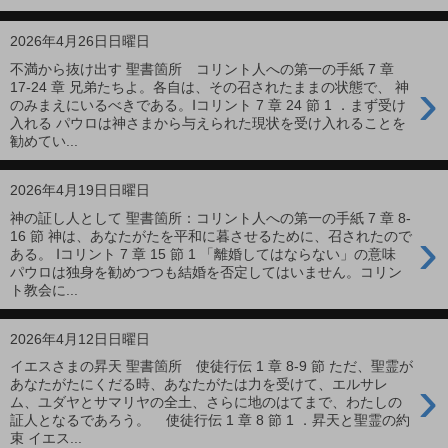
2026年4月26日日曜日
不満から抜け出す 聖書箇所 コリント人への第一の手紙 7 章
›
17-24 章 兄弟たちよ。各自は、その召されたままの状態で、 神
のみまえにいるべきである。Ⅰコリント 7 章 24 節 1 ．まず受け
入れる パウロは神さまから与えられた現状を受け入れることを
勧めてい...
2026年4月19日日曜日
神の証し人として 聖書箇所：コリント人への第一の手紙 7 章 8-
›
16 節 神は、あなたがたを平和に暮させるために、召されたので
ある。 Ⅰコリント 7 章 15 節 1 「離婚してはならない」の意味
パウロは独身を勧めつつも結婚を否定してはいません。コリン
ト教会に...
2026年4月12日日曜日
イエスさまの昇天 聖書箇所 使徒行伝 1 章 8-9 節 ただ、聖霊が
›
あなたがたにくだる時、あなたがたは力を受けて、エルサレ
ム、ユダヤとサマリヤの全土、さらに地のはてまで、わたしの
証人となるであろう。 使徒行伝 1 章 8 節 1 ．昇天と聖霊の約
束 イエス...