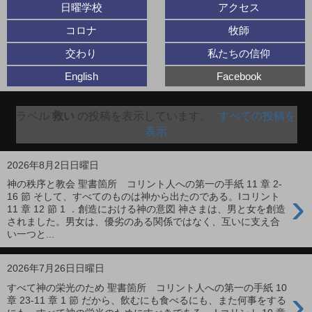
日曜学校
アクセス
コロナ
牧師
交わり
私たちの信仰
English
Facebook
ラベル
救い
の投稿を表示しています。
すべての投稿を
表示
2026年8月2日日曜日
神の秩序と教会 聖書箇所 コリント人への第一の手紙 11 章 2-
›
16 節 そして、すべてのものは神から出たのである。Ⅰコリント
11 章 12 節 1 ．創造における神の意図 神さまは、男と女を創造
されました。男女は、優劣のある関係ではなく、互いに支え合
い一つと...
2026年7月26日日曜日
すべて神の栄光のため 聖書箇所 コリント人への第一の手紙 10
›
章 23-11 章 1 節 だから、飲むにも食べるにも、また何事をする