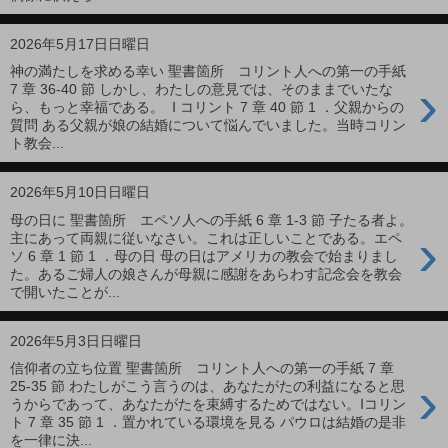
2026年5月17日日曜日
神の満たしを求める幸い 聖書箇所 コリント人への第一の手紙
›
7 章 36-40 節 しかし、わたしの意見では、そのままでいたな
ら、もっと幸福である。 Ⅰ コリント 7 章 40 節 1 ．父親からの
質問 ある父親が娘の結婚について悩んでいました。当時コリン
ト教会...
2026年5月10日日曜日
母の日に 聖書箇所 エペソ人への手紙 6 章 1-3 節 子たる者よ。
›
主にあって両親に従いなさい。これは正しいことである。エペ
ソ 6 章 1 節 1 ．母の日 母の日はアメリカの教会で始まりまし
た。あるご婦人の娘さんが母親に感謝をあらわす記念会を教会
で開いたことが...
2026年5月3日日曜日
信仰者の立ち位置 聖書箇所 コリント人への第一の手紙 7 章
›
25-35 節 わたしがこう言うのは、あなたがたの利益になると思
うからであって、あなたがたを束縛するためではない。Ⅰコリン
ト 7 章 35 節 1 ．置かれている環境を見る パウロは結婚の是非
を一律に決...