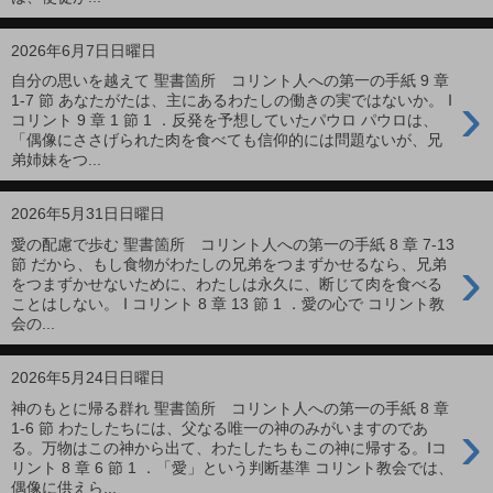
2026年6月7日日曜日
自分の思いを越えて 聖書箇所 コリント人への第一の手紙 9 章
›
1-7 節 あなたがたは、主にあるわたしの働きの実ではないか。 Ⅰ
コリント 9 章 1 節 1 ．反発を予想していたパウロ パウロは、
「偶像にささげられた肉を食べても信仰的には問題ないが、兄
弟姉妹をつ...
2026年5月31日日曜日
愛の配慮で歩む 聖書箇所 コリント人への第一の手紙 8 章 7-13
›
節 だから、もし食物がわたしの兄弟をつまずかせるなら、兄弟
をつまずかせないために、わたしは永久に、断じて肉を食べる
ことはしない。 Ⅰ コリント 8 章 13 節 1 ．愛の心で コリント教
会の...
2026年5月24日日曜日
神のもとに帰る群れ 聖書箇所 コリント人への第一の手紙 8 章
›
1-6 節 わたしたちには、父なる唯一の神のみがいますのであ
る。万物はこの神から出て、わたしたちもこの神に帰する。Ⅰコ
リント 8 章 6 節 1 ．「愛」という判断基準 コリント教会では、
偶像に供えら...