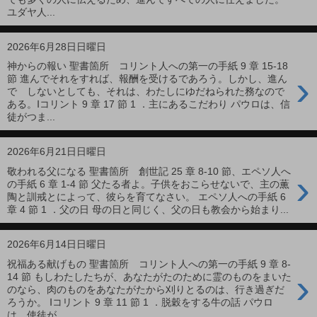
ユダヤ人...
2026年6月28日日曜日
神からの報い 聖書箇所 コリント人への第一の手紙 9 章 15-18
›
節 進んでそれをすれば、報酬を受けるであろう。しかし、進ん
で しないとしても、それは、わたしにゆだねられた務なので
ある。Ⅰコリント 9 章 17 節 1 ．主にあるこだわり パウロは、信
徒がつま...
2026年6月21日日曜日
敬われる父になる 聖書箇所 創世記 25 章 8-10 節、エペソ人へ
›
の手紙 6 章 1-4 節 父たる者よ。子供をおこらせないで、主の薫
陶と訓戒とによって、彼らを育てなさい。 エペソ人への手紙 6
章 4 節 1 ．父の日 母の日と同じく、父の日も教会から始まり...
2026年6月14日日曜日
祝福ある献げもの 聖書箇所 コリント人への第一の手紙 9 章 8-
›
14 節 もしわたしたちが、あなたがたのために霊のものをまいた
のなら、肉のものをあなたがたから刈りとるのは、行き過ぎだ
ろうか。 Ⅰコリント 9 章 11 節 1 ．脱穀をする牛の話 パウロ
は、使徒が...