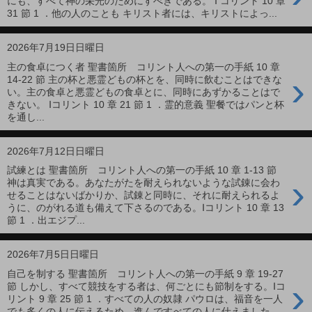
にも、すべて神の栄光のためにすべきである。 Ⅰ コリント 10 章
31 節 1 ．他の人のことも キリスト者には、キリストによっ...
2026年7月19日日曜日
主の食卓につく者 聖書箇所 コリント人への第一の手紙 10 章
›
14-22 節 主の杯と悪霊どもの杯とを、同時に飲むことはできな
い。主の食卓と悪霊どもの食卓とに、同時にあずかることはで
きない。 Ⅰコリント 10 章 21 節 1 ．霊的意義 聖餐ではパンと杯
を通し...
2026年7月12日日曜日
試練とは 聖書箇所 コリント人への第一の手紙 10 章 1-13 節
›
神は真実である。あなたがたを耐えられないような試錬に会わ
せることはないばかりか、試錬と同時に、それに耐えられるよ
うに、のがれる道も備えて下さるのである。Ⅰコリント 10 章 13
節 1 ．出エジプ...
2026年7月5日日曜日
自己を制する 聖書箇所 コリント人への第一の手紙 9 章 19-27
›
節 しかし、すべて競技をする者は、何ごとにも節制をする。Ⅰコ
リント 9 章 25 節 1 ．すべての人の奴隷 パウロは、福音を一人
でも多くの人に伝えるため、進んですべての人に仕えました。