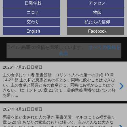
日曜学校
アクセス
コロナ
牧師
交わり
私たちの信仰
English
Facebook
ラベル
悪霊
の投稿を表示しています。
すべての投稿を
表示
2026年7月19日日曜日
主の食卓につく者 聖書箇所 コリント人への第一の手紙 10 章
›
14-22 節 主の杯と悪霊どもの杯とを、同時に飲むことはできな
い。主の食卓と悪霊どもの食卓とに、同時にあずかることはで
きない。 Ⅰコリント 10 章 21 節 1 ．霊的意義 聖餐ではパンと杯
を通し...
2024年4月21日日曜日
悪霊を追い出された人の働き 聖書箇所 マルコによる福音書 5
章 1-20 節 あなたの家族のもとに帰って、主がどんなに大きな