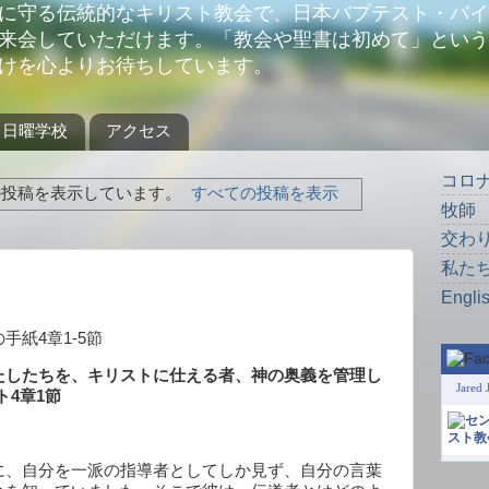
に守る伝統的なキリスト教会で、日本バプテスト・バイ
来会していただけます。「教会や聖書は初めて」という
けを心よりお待ちしています。
日曜学校
アクセス
コロ
投稿を表示しています。
すべての投稿を表示
牧師
交わ
私た
Engli
の手紙
4
章
1-5
節
たしたちを、キリストに仕える者、神の奥義を管理し
Jared 
ト
4
章
1
節
に、自分を一派の指導者としてしか見ず、自分の言葉