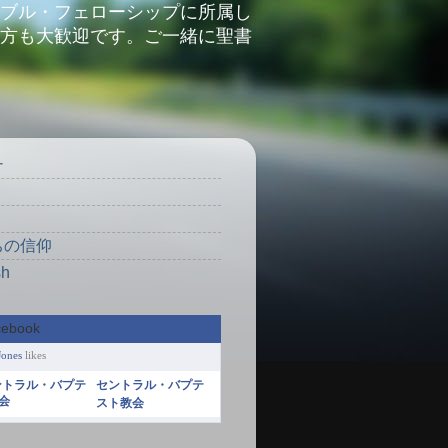
ブル・フェローシップに所属し
方も大歓迎です。ご一緒に聖書
ナ
り
ちの信仰
sh
Jones
likes
セントラル・バプテ
スト教会