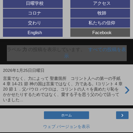
日曜学校
アクセス
コロナ
牧師
交わり
私たちの信仰
English
Facebook
ラベル
力
の投稿を表示しています。
すべての投稿を表
示
2026年1月25日日曜日
言葉でなく、力によって 聖書箇所 コリント人への第一の手紙
›
4 章 14-21 節 神の国は言葉ではなく、力である。Ⅰコリント 4 章
20 節 1 ．父パウロ パウロは、コリントの人々を責めたり恥を
かかせたりするためではなく、愛する子を思う父の心で語って
いました...
›
ホーム
ウェブ バージョンを表示