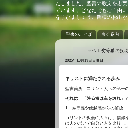
たしました。聖書の教えを忠実
ています。どなたでもご自由に
を学びましょう。皆様のお出か
聖書のことば
集会案内
ラベル
劣等感
の投稿
2025年10月19日日曜日
キリストに満たされる歩み
聖書箇所 コリント人への第一
それは、「誇る者は主を誇れ」
1
．劣等感や優越感からの解放
コリントの教会の人々は、信仰
は肉の思いで自分と人を比較し