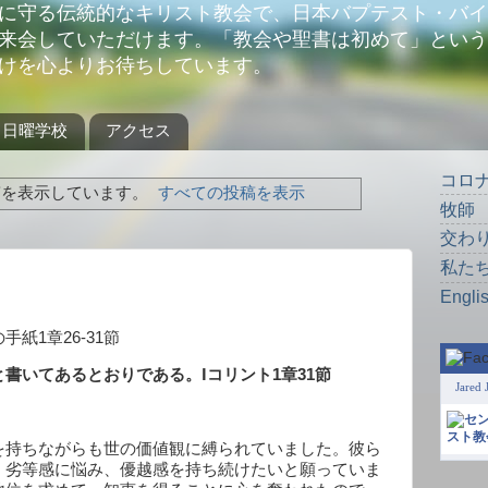
に守る伝統的なキリスト教会で、日本バプテスト・バイ
来会していただけます。「教会や聖書は初めて」という
けを心よりお待ちしています。
日曜学校
アクセス
コロ
を表示しています。
すべての投稿を表示
牧師
交わ
私た
Engli
の手紙
1
章
26-31
節
と書いてあるとおりである。
Ⅰコリント
1
章
31
節
Jared 
を持ちながらも世の価値観に縛られていました。彼ら
、劣等感に悩み、優越感を持ち続けたいと願っていま