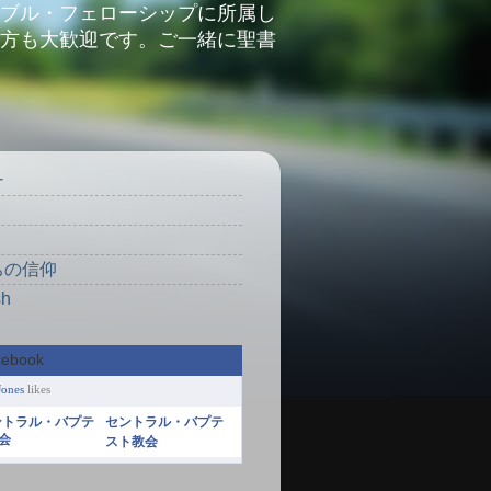
ブル・フェローシップに所属し
方も大歓迎です。ご一緒に聖書
ナ
り
ちの信仰
sh
Jones
likes
セントラル・バプテ
スト教会