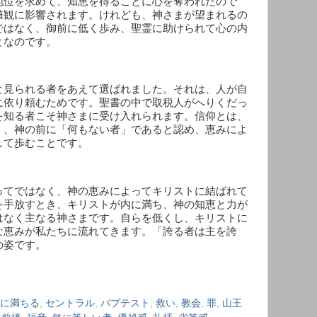
地位を求めて、知恵を得ることに心を奪われたので
値観に影響されます。けれども、神さまが望まれるの
ではなく、御前に低く歩み、聖霊に助けられて心の内
となのです。
と見られる者をあえて選ばれました。それは、人が自
に依り頼むためです。聖書の中で取税人がへりくだっ
を知る者こそ神さまに受け入れられます。信仰とは、
く、神の前に「何もない者」であると認め、恵みによ
して歩むことです。
ってではなく、神の恵みによってキリストに結ばれて
を手放すとき、キリストが内に満ち、神の知恵と力が
はなく主なる神さまです。自らを低くし、キリストに
な恵みが私たちに流れてきます。「誇る者は主を誇
の姿です。
に満ちる
,
セントラル
,
バプテスト
,
救い
,
教会
,
罪
,
山王