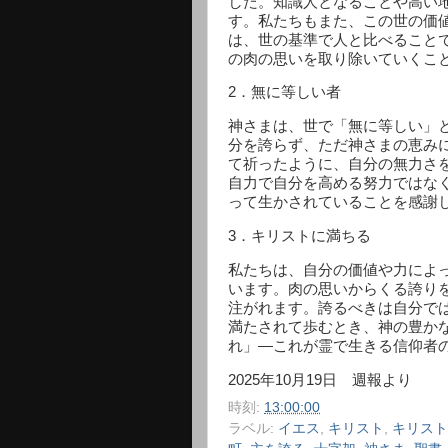
した。知識人となることや高い
す。私たちもまた、この世の価
は、世の基準で人と比べること
の肉の思いを取り除いていくこ
2
．無に等しい者
神さまは、世で「無に等しい」
分を誇らず、ただ神さまの恵み
て祈ったように、自分の無力さ
自力で自分を高める努力ではな
って生かされていることを感謝
3
．キリストに満ちる
私たちは、自分の価値や力によ
います。肉の思いからくる誇り
注がれます。誇るべきは自分で
満たされて歩むとき、神の豊か
れ」―これが霊で生きる信仰者
2025
年
10
月
19
日 週報より
時刻:
13:00:00
ラベル:
イエス
,
キリスト
,
キリスト