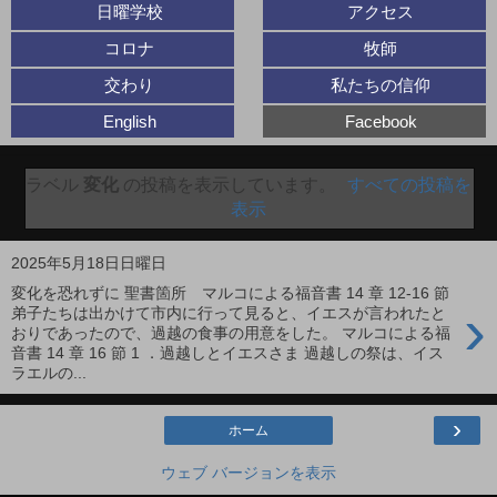
日曜学校
アクセス
コロナ
牧師
交わり
私たちの信仰
English
Facebook
ラベル
変化
の投稿を表示しています。
すべての投稿を
表示
2025年5月18日日曜日
変化を恐れずに 聖書箇所 マルコによる福音書 14 章 12-16 節
›
弟子たちは出かけて市内に行って見ると、イエスが言われたと
おりであったので、過越の食事の用意をした。 マルコによる福
音書 14 章 16 節 1 ．過越しとイエスさま 過越しの祭は、イス
ラエルの...
›
ホーム
ウェブ バージョンを表示