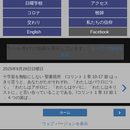
日曜学校
アクセス
コロナ
牧師
交わり
私たちの信仰
English
Facebook
ラベル
ケパ
の投稿を表示しています。
すべての投稿を
表示
2025年9月28日日曜日
十字架を無駄にしない 聖書箇所 Ⅰコリント 1 章 10-17 節 はっ
›
きり言うと、あなたがたがそれぞれ、「わたしはパウロにつ
く」「わたしはアポロに」「わたしはケパに」「わたしはキリ
ストに」と言い合っていることである。Ⅰコリント 1 章 12 節 1
． 4 つの派ば...
›
ホーム
ウェブ バージョンを表示