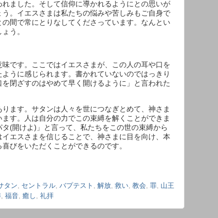
われました。そして信仰に導かれるようにとの思いが
ょう。イエスさまは私たちの悩みや苦しみもご自身で
との間で常にとりなしてくださっています。なんとい
しょう。
意味です。ここではイエスさまが、この人の耳や口を
たように感じられます。書かれていないのではっきり
口を閉ざすのはやめて早く開けるように」と言われた
あります。サタンは人々を世につなぎとめて、神さま
います。人は自分の力でこの束縛を解くことができま
パタ
(
開けよ
)
」と言って、私たちをこの世の束縛から
はイエスさまを信じることで、神さまに目を向け、本
る喜びをいただくことができるのです。
サタン
,
セントラル
,
バプテスト
,
解放
,
救い
,
教会
,
罪
,
山王
縛
,
福音
,
癒し
,
礼拝