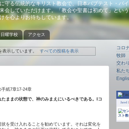
に守る伝統的なキリスト教会で、日本バプテスト・バイ
来会していただけます。「教会や聖書は初めて」という
けを心よりお待ちしています。
日曜学校
アクセス
コロ
を表示しています。
すべての投稿を表示
牧師
交わ
私た
Engli
の手紙
7
章
17-24
章
れたままの状態で、
神のみまえにいるべきである。Ⅰコ
Jared 
現状を受け入れることを勧めています。それは変化を