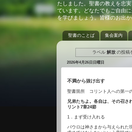
たしました。聖書の教えを忠実
ています。どなたでもご自由に
を学びましょう。皆様のお出か
聖書のことば
集会案内
ラベル
解放
の投稿
2026年4月26日日曜日
不満から抜け出す
聖書箇所 コリント人への第一
兄弟たちよ。各自は、その召さ
リント
7
章
24
節
1
．まず受け入れる
パウロは神さまから与えられた