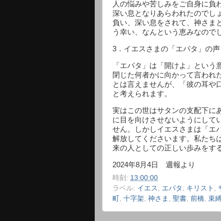
人の悩みや苦しみをご自身に負
深い息となりあらわれたのでし
負い、深い息をされて、神さま
う幸い、なんという恵みなので
3
．イエスさまの「エパタ」の声
「エパタ」は「開けよ」という
閉じた何者かに向かって言われ
とは言えませんが、「彼の耳や
と考えられます。
実はこの世はサタンの支配下に
に目を向けさせないようにして
せん。しかしイエスさまは「エ
解放してくださいます。私たち
来の人としての正しい歩みをす
2024
年
8
月
4
日 週報より
時刻:
13:00:00
ラベル:
イエス
,
エパタ
,
キリスト
,
町
,
十字架
,
神さま
,
聖書
,
前橋
,
束