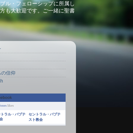
ブル・フェローシップに所属し
方も大歓迎です。ご一緒に聖書
ナ
り
ちの信仰
sh
Jones
likes
セントラル・バプテ
スト教会