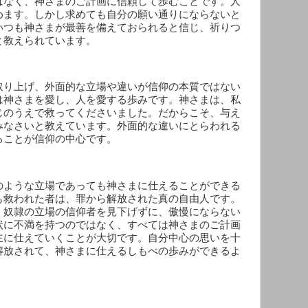
はなく、神さまのご計画に信頼して歩むことです。人
めます。しかし求めても自分の願い通りにならないと
いつも神さまが最善を備えておられると信じ、祈りつ
と教えられています。
取り上げ、外面的な立場や違いが信仰の本質ではない
は神さまを愛し、人を愛する歩みです。神さまは、私
じのうえで救ってくださいました。だからこそ、与え
みなさいと教えています。外面的な違いにとらわれる
ることが信仰の中心です。
のような立場であっても神さまに仕えることができる
も救われた者は、罪から解放された真の自由人です。
、奴隷の立場の信仰者を見下げずに、傲慢にならない
状に不満を持つのではなく、すべては神さまのご計画
主に仕えていくことが大切です。自分中心の思いを十
解放されて、神さまに仕えるしもべの歩みができるよ