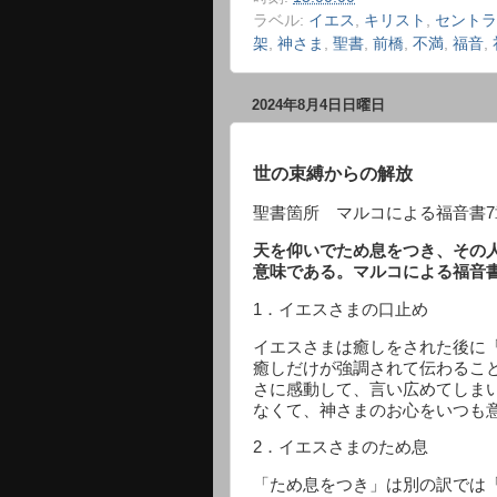
ラベル:
イエス
,
キリスト
,
セントラ
架
,
神さま
,
聖書
,
前橋
,
不満
,
福音
,
2024年8月4日日曜日
世の束縛からの解放
聖書箇所 マルコによる福音書
7
天を仰いでため息をつき、その
意味である。マルコによる福音
1
．イエスさまの口止め
イエスさまは癒しをされた後に
癒しだけが強調されて伝わるこ
さに感動して、言い広めてしま
なくて、神さまのお心をいつも
2
．イエスさまのため息
「ため息をつき」は別の訳では