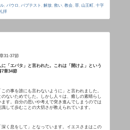
ル
,
パウロ
,
バプテスト
,
解放
,
救い
,
教会
,
罪
,
山王町
,
十字
礼拝
章
31-37
節
人に「エパタ」と言われた。これは「開けよ」という
書
7
章
34
節
「この事を誰にも言わないように」と言われました。
とのないためでした。しかし人々は、癒しの素晴らし
います。自分の思いや考えで突き進んでしまうのでは
意識して歩むことの大切さが教えられています。
「深く息をして」となっています。イエスさまはこの