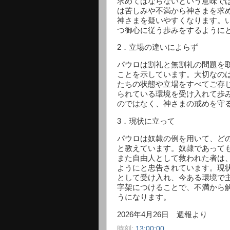
求めてはならないという意味で
は苦しみや不満から神さまを求
神さまを疑いやすくなります。
つ御心に従う歩みをするように
2
．立場の違いによらず
パウロは割礼と無割礼の問題を
ことを示しています。大切なの
たちの状態や立場をすべてご存
られている環境を受け入れて歩
のではなく、神さまの戒めを守
3
．現状に立って
パウロは奴隷の例を用いて、ど
と教えています。奴隷であって
また自由人として救われた者は
ようにと忠告されています。現
として受け入れ、今ある環境で
字架につけることで、不満から
うになります。
2026
年
4
月
26
日 週報より
時刻:
13:00:00