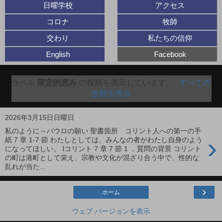
日曜学校
アクセス
コロナ
牧師
交わり
私たちの信仰
English
Facebook
ラベル
限定的恵み
の投稿を表示しています。
すべての
投稿を表示
2026年3月15日日曜日
私のように～パウロの願い 聖書箇所 コリント人への第一の手
›
紙 7 章 1-7 節 わたしとしては、みんなの者がわたし自身のよう
になってほしい。 Ⅰコリント 7 章 7 節 1 ．質問の背景 コリント
の町は港町として栄え、宗教や文化が混ざり合う中で、性的な
乱れが当た...
›
ホーム
ウェブ バージョンを表示