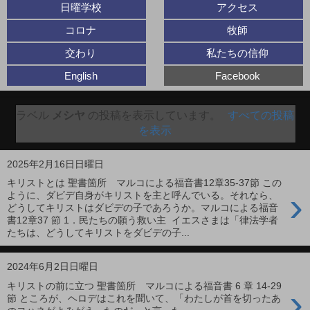
日曜学校
アクセス
コロナ
牧師
交わり
私たちの信仰
English
Facebook
ラベル
メシヤ
の投稿を表示しています。
すべての投稿
を表示
2025年2月16日日曜日
キリストとは 聖書箇所 マルコによる福音書12章35-37節 この
›
ように、ダビデ自身がキリストを主と呼んでいる。それなら、
どうしてキリストはダビデの子であろうか。マルコによる福音
書12章37 節 1．民たちの願う救い主 イエスさまは「律法学者
たちは、どうしてキリストをダビデの子...
2024年6月2日日曜日
キリストの前に立つ 聖書箇所 マルコによる福音書 6 章 14-29
›
節 ところが、ヘロデはこれを聞いて、「わたしが首を切ったあ