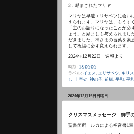
3．励まされたマリヤ
マリヤは早速エリサベツに会い
えられます。マリヤは、もうす
「主のお語りになったことが必
ょう」と励ましも与えられまし
だきました。神さまの言葉を素
して祝福に必ず変えられます。
2024年12月22日 週報より
時刻:
13:00:00
ラベル:
イエス
,
エリサベツ
,
キリス
し
,
十字架
,
神の子
,
前橋
,
平和
,
平
2024年12月15日日曜日
クリスマスメッセージ 御手
聖書箇所 ルカによる福音書1章5