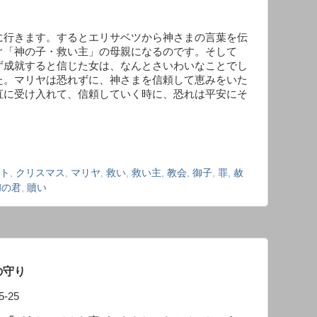
に行きます。するとエリサベツから神さまの言葉を伝
ぐ「神の子・救い主」の母親になるのです。そして
ず成就すると信じた女は、なんとさいわいなことでし
た。マリヤは恐れずに、神さまを信頼して恵みをいた
直に受け入れて、信頼していく時に、恐れは平安にそ
ト
,
クリスマス
,
マリヤ
,
救い
,
救い主
,
教会
,
御子
,
罪
,
赦
和の君
,
贖い
の守り
-25