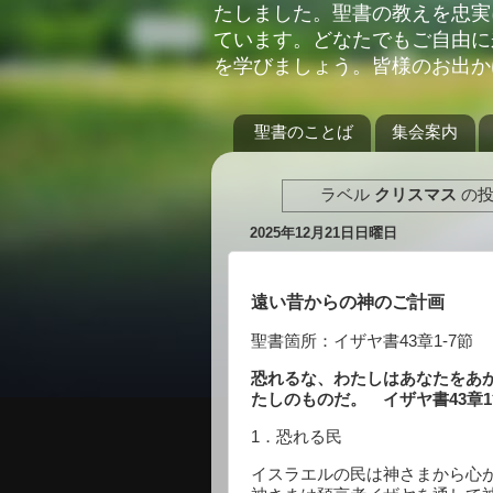
たしました。聖書の教えを忠実
ています。どなたでもご自由に
を学びましょう。皆様のお出か
聖書のことば
集会案内
ラベル
クリスマス
の投
2025年12月21日日曜日
遠い昔からの神のご計画
聖書箇所：イザヤ書
43
章
1-7
節
恐れるな、わたしはあなたをあ
たしのものだ。 イザヤ書
43
章
1
1
．恐れる民
イスラエルの民は神さまから心