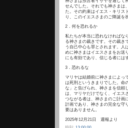
神さまは預言者イザヤを通して
せんでした。それでも神さまは
た。その約束はイエス・キリス
り、このイエスさまのご降誕を
2
．何を恐れるか
私たちが本当に恐れなければな
る神さまの裁きです。その裁き
う自己中心も罪とされます。人
めに神さまはイエスさまをお送
にも有効であり、信じる者には
3
．恐れるな
マリヤは結婚前に神さまによっ
は死刑というきまりでした。命
な」と告げられ、神さまを信頼
は、マリヤだけでなく、イエス
つながる者は、神さまのご計画
計画であり、神さまの完全な守
要はありません。
2025
年
12
月
21
日 週報より
時刻:
13:00:00