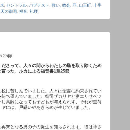
ス
,
セントラル
,
バプテスト
,
救い
,
教会
,
罪
,
山王町
,
十字
,
天の御国
,
福音
,
礼拝
5-25
節
くださって、人々の間からわたしの恥を取り除くため
と言った。
ルカによる福音書
1
章
25
節
と税に苦しんでいました。人々は聖書に約束されてい
を待ち望んでいました。祭司ザカリヤと妻エリサベツ
かし高齢になっても子どもが与えられず、それが重荷
リヤには、戸惑いやあきらめが生じていました。
の再来となる男の子の誕生を知らされます。彼は神さ