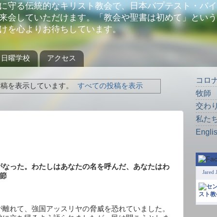
に守る伝統的なキリスト教会で、日本バプテスト・バイ
来会していただけます。「教会や聖書は初めて」という
けを心よりお待ちしています。
日曜学校
アクセス
コロ
稿を表示しています。
すべての投稿を表示
牧師
交わ
私た
Engli
がなった。わたしはあなたの名を呼んだ、あなたはわ
Jared 
節
が離れて、強国アッスリヤの脅威を恐れていました。