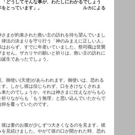
、「どうしてそんな事が、わたしにわかるでしょう
、妻も年をとっています」。 ルカによる
神さまが約束された救い主の訪れを待ち望んでいまし
、律法の決まりを守り行う「神のみまえに正しい人」
供はおらず、すでに年老いていました。祭司職は世襲
げません。ザカリヤの願いと祈りは、救い主の訪れに
の誕生であったでしょう。
、御使い(天使)があらわれます。御使いは、恐れる
ます。しかし彼は信じられず、口をきけなくされま
ら来たのでしょうか。それは神さまに仕えながらも心
を祈りながらも「もう無理」と思い込んでいたからで
信仰を覆っていたのです。
、彼は妻のお腹が少しずつ大きくなるのを見ます。彼
みを見続けました。やがて彼の口が開かれた時、恐れ