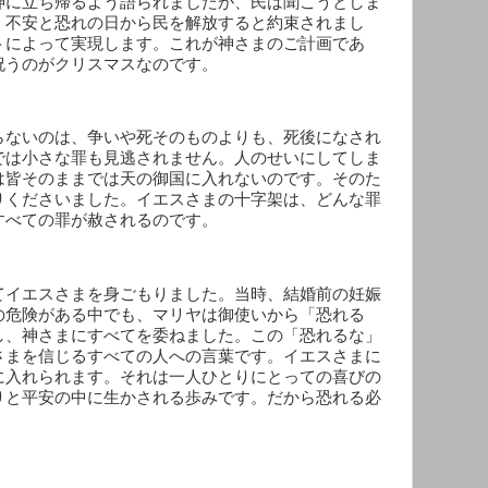
神に立ち帰るよう語られましたが、民は聞こうとしま
、不安と恐れの日から民を解放すると約束されまし
トによって実現します。これが神さまのご計画であ
祝うのがクリスマスなのです。
らないのは、争いや死そのものよりも、死後になされ
では小さな罪も見逃されません。人のせいにしてしま
は皆そのままでは天の御国に入れないのです。そのた
りくださいました。イエスさまの十字架は、どんな罪
すべての罪が赦されるのです。
てイエスさまを身ごもりました。当時、結婚前の妊娠
の危険がある中でも、マリヤは御使いから「恐れる
し、神さまにすべてを委ねました。この「恐れるな」
さまを信じるすべての人への言葉です。イエスさまに
に入れられます。それは一人ひとりにとっての喜びの
りと平安の中に生かされる歩みです。だから恐れる必