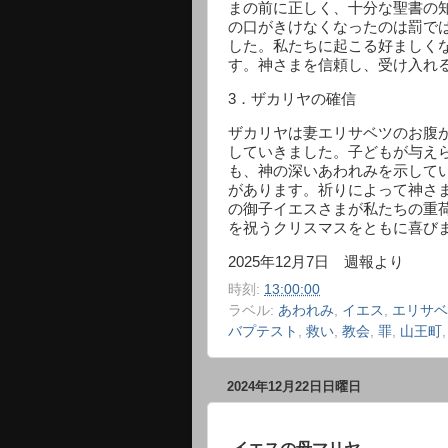
まの前に正しく、十分な聖書の
の口がきけなくなったのは罰で
した。私たちに起こる好ましく
す。神さまを信頼し、受け入れ
3
．ザカリヤの確信
ザカリヤは妻エリサベツのお腹
していきました。子どもが与え
も、神の深いあわれみを示して
があります。祈りによって神さ
の御子イエスさまが私たちの重
を祝うクリスマスをともに喜び
2025
年
12
月
7
日 週報より
時刻:
13:00:00
ラベル:
あわれみ
,
イエス
,
エリサベ
バプテスト
,
救い
,
教会
,
罪
,
山王町
2024年12月22日日曜日