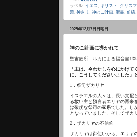
ラベル:
イエス
,
キリスト
,
クリスマ
架
,
神さま
,
神のご計画
,
聖書
,
前橋
2025年12月7日日曜日
神のご計画に導かれて
聖書箇所 ルカによる福音書
1
章
「主は、今わたしを心にかけて
に、こうしてくださいました」
1
．祭司ザカリヤ
イスラエルの人々は、長い支配
る救い主と預言者エリヤの再来
は敬虔な祭司の家系でした。し
となっていました。そしてザカ
2
．ザカリヤの不信仰
ザカリヤは御使いから、エリヤ