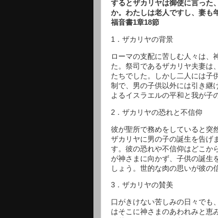
するとザカリヤは御使に言った
か。わたしは老人ですし
福音書1章18節
1．ザカリヤの背景
ローマの支配に苦しむ人々は、
た。祭司であるザカリヤ夫妻は
たちでした。しかし二人には子
制で、男の子供以外には引き継
よるイスラエルの平和と我が子
2．ザカリヤの恐れと不信仰
彼が聖所で務めをしていると突然
ザカリヤに男の子の誕生を告げ
す。彼の恐れや不信仰はどこか
が神さまに向かず、子供の誕生
しょう。世的な肉の思いが彼の
3．ザカリヤの賛美
口がきけない苦しみの日々でも
はそこに神さまのあわれみと恵