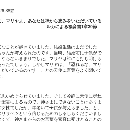
-38節
な、マリヤよ、あなたは神から恵みをいただいている
による福音書1章30節
変なことが起きていました。結婚生活はまだでした
ちゃんが与えられたのです。当時、結婚前に子供がで
ばならないきまりでした。マリヤは誰にも打ち明けら
あったでしょう。しかしマリヤは、「恐れるな、マリ
ただいているのです」。との天使に言葉をよく聞いて
た。
て思いめぐらせていました。そして冷静に天使に尋ね
は聖霊によるもので、神さまにできないことはありま
の女性でしたが、年老いて子供が与えらました」と、
エリサベツという信じるためのしるしもくださいまし
なくて、神さまからのお言葉を素直に受けとることの