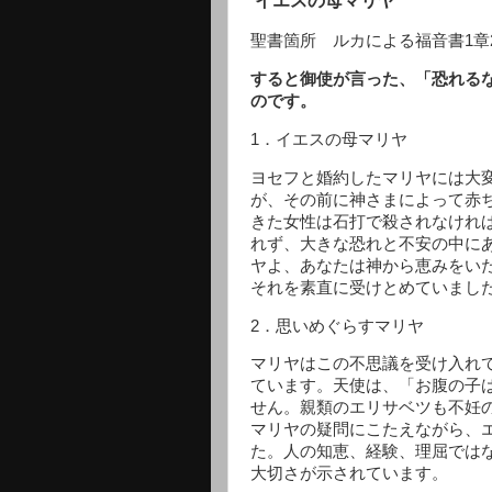
イエスの母マリヤ
聖書箇所 ルカによる福音書1章26
すると御使が言った、「恐れる
のです。 ルカ
1．イエスの母マリヤ
ヨセフと婚約したマリヤには大
が、その前に神さまによって赤
きた女性は石打で殺されなけれ
れず、大きな恐れと不安の中に
ヤよ、あなたは神から恵みをい
それを素直に受けとめていまし
2．思いめぐらすマリヤ
マリヤはこの不思議を受け入れ
ています。天使は、「お腹の子
せん。親類のエリサベツも不妊
マリヤの疑問にこたえながら、
た。人の知恵、経験、理屈では
大切さが示されています。