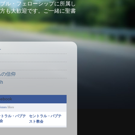
ブル・フェローシップに所属し
方も大歓迎です。ご一緒に聖書
ナ
り
ちの信仰
sh
Jones
likes
セントラル・バプテ
スト教会