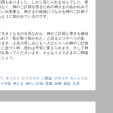
知識もありました。しかし信じられませんでした。彼
はなく、神のご計画を悟るための神さまのあわれみで
ない出来事も、神さまの祝福につながる神のご計画で
るように招かれているのです。
が大きくなるのを見ながら、神のご計画と導きを確信
られて「恥が取り除かれた」と語るエリサベツの姿
います。人生の苦しみにも一人ひとりへの神のご計画
まに近づく時、恐れは平安に変えられます。そして神
荷を負ってくださいます。そんなイエスさまのご降誕
ましょう。
ツ
,
キリスト
,
クリスマス
,
ご降誕
,
ザカリヤ
,
セントラル
,
,
十字架
,
神さま
,
神のご計画
,
聖書
,
前橋
,
福音
,
礼拝